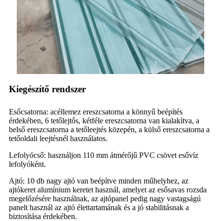
Kiegészítő rendszer
Esőcsatorna: acéllemez ereszcsatorna a könnyű beépítés
érdekében, 6 tetőlejtős, kétféle ereszcsatorna van kialakítva, a
belső ereszcsatorna a tetőleejtés közepén, a külső ereszcsatorna a
tetőoldali leejtésnél használatos.
Lefolyócső: használjon 110 mm átmérőjű PVC csövet esővíz
lefolyóként.
Ajtó: 10 db nagy ajtó van beépítve minden műhelyhez, az
ajtókeret alumínium keretet használ, amelyet az esősavas rozsda
megelőzésére használnak, az ajtópanel pedig nagy vastagságú
panelt használ az ajtó élettartamának és a jó stabilitásnak a
biztosítása érdekében.