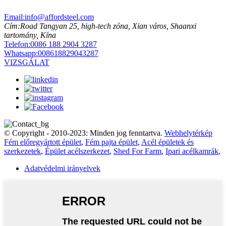
Email:
info@affordsteel.com
Cím:
Road Tangyan 25, high-tech zóna, Xian város, Shaanxi
tartomány, Kína
Telefon:
0086 188 2904 3287
Whatsapp:
008618829043287
VIZSGÁLAT
© Copyright - 2010-2023: Minden jog fenntartva.
Webhelytérkép
Fém előregyártott épület
,
Fém pajta épület
,
Acél épületek és
szerkezetek
,
Épület acélszerkezet
,
Shed For Farm
,
Ipari acélkamrák
,
Adatvédelmi irányelvek