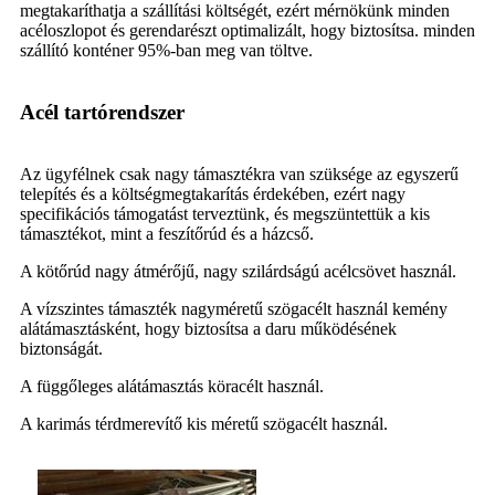
megtakaríthatja a szállítási költségét, ezért mérnökünk minden
acéloszlopot és gerendarészt optimalizált, hogy biztosítsa. minden
szállító konténer 95%-ban meg van töltve.
Acél tartórendszer
Az ügyfélnek csak nagy támasztékra van szüksége az egyszerű
telepítés és a költségmegtakarítás érdekében, ezért nagy
specifikációs támogatást terveztünk, és megszüntettük a kis
támasztékot, mint a feszítőrúd és a házcső.
A kötőrúd nagy átmérőjű, nagy szilárdságú acélcsövet használ.
A vízszintes támaszték nagyméretű szögacélt használ kemény
alátámasztásként, hogy biztosítsa a daru működésének
biztonságát.
A függőleges alátámasztás köracélt használ.
A karimás térdmerevítő kis méretű szögacélt használ.