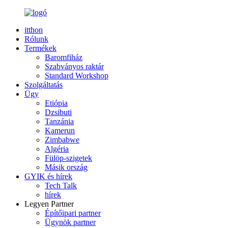
itthon
Rólunk
Termékek
Baromfiház
Szabványos raktár
Standard Workshop
Szolgáltatás
Ügy
Etiópia
Dzsibuti
Tanzánia
Kamerun
Zimbabwe
Algéria
Fülöp-szigetek
Másik ország
GYIK és hírek
Tech Talk
hírek
Legyen Partner
Építőipari partner
Ügynök partner