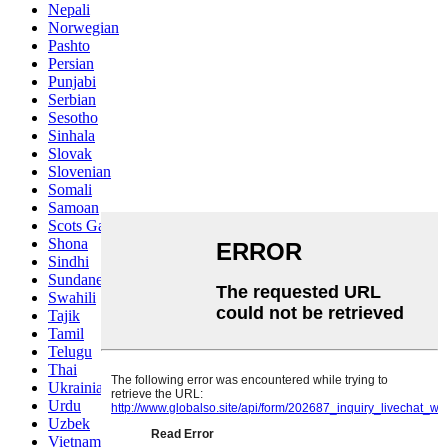
Nepali
Norwegian
Pashto
Persian
Punjabi
Serbian
Sesotho
Sinhala
Slovak
Slovenian
Somali
Samoan
Scots Gaelic
Shona
Sindhi
Sundanese
Swahili
Tajik
Tamil
Telugu
Thai
Ukrainian
Urdu
Uzbek
Vietnamese