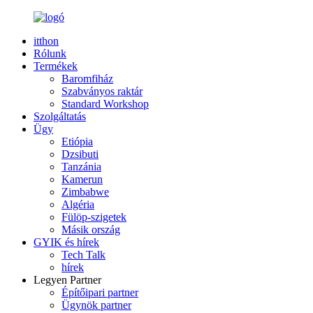
itthon
Rólunk
Termékek
Baromfiház
Szabványos raktár
Standard Workshop
Szolgáltatás
Ügy
Etiópia
Dzsibuti
Tanzánia
Kamerun
Zimbabwe
Algéria
Fülöp-szigetek
Másik ország
GYIK és hírek
Tech Talk
hírek
Legyen Partner
Építőipari partner
Ügynök partner