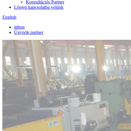
Konzultációs Partner
Lépjen kapcsolatba velünk
English
itthon
Ügynök partner