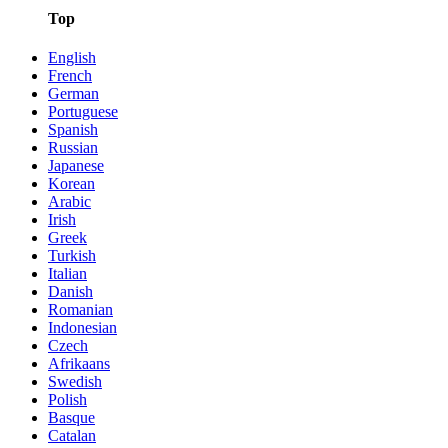
Top
English
French
German
Portuguese
Spanish
Russian
Japanese
Korean
Arabic
Irish
Greek
Turkish
Italian
Danish
Romanian
Indonesian
Czech
Afrikaans
Swedish
Polish
Basque
Catalan