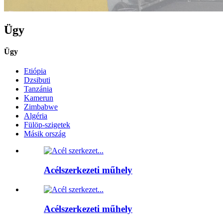
Ügy
Ügy
Etiópia
Dzsibuti
Tanzánia
Kamerun
Zimbabwe
Algéria
Fülöp-szigetek
Másik ország
Acélszerkezeti műhely
Acélszerkezeti műhely