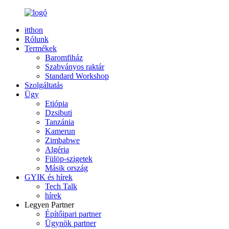
itthon
Rólunk
Termékek
Baromfiház
Szabványos raktár
Standard Workshop
Szolgáltatás
Ügy
Etiópia
Dzsibuti
Tanzánia
Kamerun
Zimbabwe
Algéria
Fülöp-szigetek
Másik ország
GYIK és hírek
Tech Talk
hírek
Legyen Partner
Építőipari partner
Ügynök partner