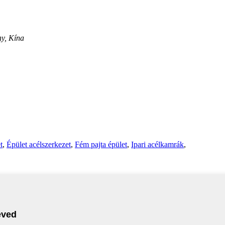
ny, Kína
t
,
Épület acélszerkezet
,
Fém pajta épület
,
Ipari acélkamrák
,