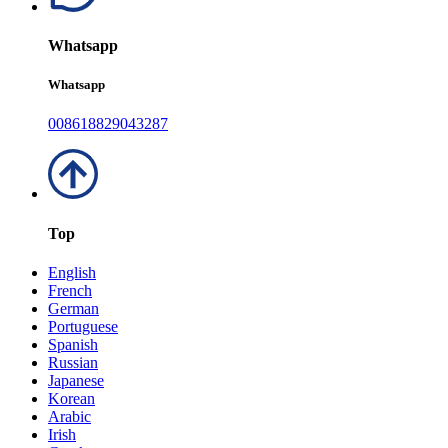
Whatsapp
Whatsapp
008618829043287
Top
English
French
German
Portuguese
Spanish
Russian
Japanese
Korean
Arabic
Irish