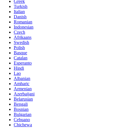
Greek
Turkish
Italian
Danish
Romanian
Indonesian
Czech
Afrikaans
Swedish
Polish
Basque
Catalan
Esperanto
Hindi
Lao
Albanian
Amharic
Armenian
Azerbaijani
Belarusian
Bengali
Bosnian
Bulgarian
Cebuano
Chichewa