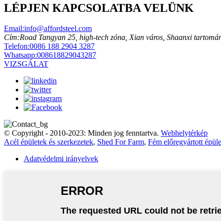
LÉPJEN KAPCSOLATBA VELÜNK
Email:
info@affordsteel.com
Cím:
Road Tangyan 25, high-tech zóna, Xian város, Shaanxi tartomá
Telefon:
0086 188 2904 3287
Whatsapp:
008618829043287
VIZSGÁLAT
© Copyright - 2010-2023: Minden jog fenntartva.
Webhelytérkép
Acél épületek és szerkezetek
,
Shed For Farm
,
Fém előregyártott épüle
Adatvédelmi irányelvek